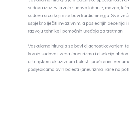
sudova izuzev krvnih sudova lobanje, mozga, kičme
sudova srca kojim se bavi kardiohirurgija. Sve veći
uspješno lječiti invazivnim, a poslednjih decenij
razvoju tehnike i pomoćnih uređaja za tretman.
Vaskularna hirurgija se bavi dijagnostikovanjem te
krvnih sudova i vena (aneurizma i disekcija abdomi
arterijskom okluzivnom bolesti, proširenim venama
posljedicama ovih bolesti (aneurizma, rane na pot