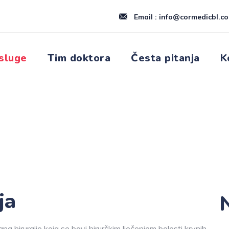
Email : info@cormedicbl.c
sluge
Tim doktora
Česta pitanja
K
ja
N
ana hirurgije koja se bavi hirurškim lječenjem bolesti krvnih