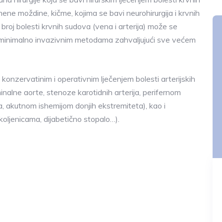
ne moždine, kičme, kojima se bavi neurohirurgija i krvnih
 broj bolesti krvnih sudova (vena i arterija) može se
a i minimalno invazivnim metodama zahvaljujući sve većem
 konzervatinim i operativnim lječenjem bolesti arterijskih
nalne aorte, stenoze karotidnih arterija, perifernom
, akutnom ishemijom donjih ekstremiteta), kao i
koljenicama, dijabetično stopalo…).